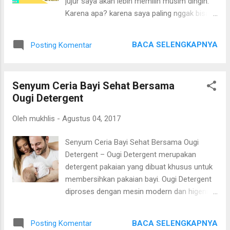
jujur saya akan lebih memilih musim dingin.
11 – 20 mendapatkan @ 100.000 Juara 21 –
Karena apa? karena saya paling nggak bisa
30 mendapatkan @ 50.000 CARANYA? Tulis
jika badan saya ini kegerahan! Yap, jika sudah
artikel dengan tema “Marimas bikin
badan kegerahan, mau ngapa-ngapain
Ademmm, Engga bikin batuk” Tuliskan
BACA SELENGKAPNYA
Posting Komentar
bawaannya jadi nggak enak. Jalan baru
kalimat “Marimas bikin Ademmm, Engga bikin
beberapa langkah, keringat udah muncul,
batuk” pada artikel ...
belum 5 menit kelar mandi eh badan udah
Senyum Ceria Bayi Sehat Bersama
bau asem lagi karena kegerahan. Kan bete
Ougi Detergent
banget jadinya! Karena di rumah saya ngga
ada AC, saya hanya bisa mengandalkan
Oleh
mukhlis
-
Agustus 04, 2017
kipas angin, tapi tentu saya tidak bisa terus-
terusan untuk memakainya, bisa-bisa masuk
Senyum Ceria Bayi Sehat Bersama Ougi
angin kan jika sepanjang hari dihidupin terus.
Detergent – Ougi Detergent merupakan
Jadi solusi lain yang mampu membuat saya
detergent pakaian yang dibuat khusus untuk
lebih merasa nyaman untuk menghadapi
membersihkan pakaian bayi. Ougi Detergent
kondisi badan yang sedang kegerahan
diproses dengan mesin modern dan higenis
seperti ini yaitu dengan makan atau minum-
sehingga menghasilkan produk detergent
minuman yang dingin! Akan tetapi masalah
bayi yang berkualitas dan aman bagi kulit
tidak sampai disitu saja, pengen makan atau
BACA SELENGKAPNYA
Posting Komentar
bayi, terutama bayi dengan kulit yang sangat