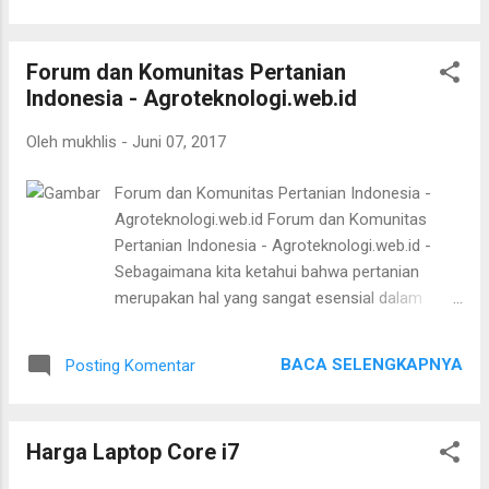
minum-minuman dingin pada kondisi rumah
sensitif. Kehadiran seorang anak di dalam
di desa yang sangat terb...
suatu keluarga pastinya membuat keluarga
Forum dan Komunitas Pertanian
tersebut menjadi lebih lengkap, ceria dan
Indonesia - Agroteknologi.web.id
bahagia. Siapa dong yang tidak ceria ketika
melihat bayi yang masih kecil unyu-unyu nan
Oleh
mukhlis
-
Juni 07, 2017
lucu? pastilah pada gemes, saya sendiri
ketika melihat bayi pasti seneng-seneng
Forum dan Komunitas Pertanian Indonesia -
gemes. Tentunya orangtua dari si bayi tidak
Agroteknologi.web.id Forum dan Komunitas
menginginkan melihat anaknya yang
Pertanian Indonesia - Agroteknologi.web.id -
gampang sakit apalagi melihat bayi nya
Sebagaimana kita ketahui bahwa pertanian
mengalami iritasi kulit, pasti akan sedih sekali
merupakan hal yang sangat esensial dalam
bukan?. Iritasi kulit terjadi salah satunya
sebuah negara. Kehidupan pertanian yang kuat
karena kesalahan saat mencuci pakaian bayi,
di negara-negara maju bukan merupakan hasil
mungkin kurang bersih saat mencuci pakaian
BACA SELENGKAPNYA
Posting Komentar
usaha dalam setahun dua tahun seperti
bayi, atau mungkin masih terdapat zat-zat
membalik telapak tangan. Perkembangan dan
tertentu di pakaian bayi yang ...
proses tersebut berlangsung lama sejalan
Harga Laptop Core i7
dengan waktu dalam sejarah pembangunan di
negara-negara tersebut. Forum dan Komunitas