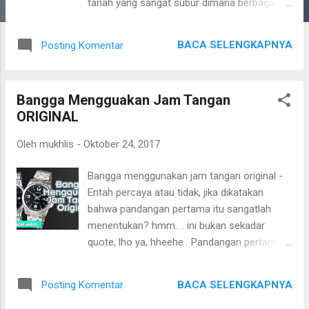
tanah yang sangat subur dimana berbagai
macam tanaman dapat tumbuh subur disini.
Bahkan mereka bilang tanam tongkat
BACA SELENGKAPNYA
Posting Komentar
tumbuh pohon sebab saking suburnya tanah
di negeri kita ini. Dengan kondisi tanah yang
seperti ini tentunya sangat menguntungkan
Bangga Mengguakan Jam Tangan
jika diimbangi dengan pengelolaan dan
ORIGINAL
pemanfaatan yang baik. Di Indonesia sendiri
mata pencaharian masyarakat kita sebagian
Oleh
mukhlis
-
Oktober 24, 2017
besar adalah bercocok tanam, maka dengan
kondisi alam yang menguntungkan ini
Bangga menggunakan jam tangan original -
seharusnya ini merupakan peluang besar
Entah percaya atau tidak, jika dikatakan
untuk kita dalam memaksimalkan hasil
bahwa pandangan pertama itu sangatlah
pertanian sehingga harapan kedepannya
menentukan? hmm.. . ini bukan sekadar
dapat berkontribusi salah satunya dalam hal
quote, lho ya, hheehe . Pandangan pertama
membantu Negara menjadi negara yang
akan menghasilkan kesan terkuat sepanjang
mandiri pangan dan bukan bergantung pada
perkenalan kamu dengan seseorang. Maka
impor . Fakta Pertanian Indonesia Saat Ini
BACA SELENGKAPNYA
Posting Komentar
sudah menjadi sebuah keharusan untuk
Bagaimana Keadaan Pertanian Indonesia
memberikan tampilan terbaik demi kenangan