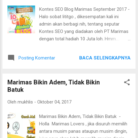
pada tanggal 10 November 2017 HADIAH:
Kontes SEO Blog Marimas September 2017 -
Juara 1 mendapatkan RP. 3.000.000,- +
Halo sobat lititgo , dikesempatan kali ini
VOUCHER BELANJA SENILAI RP. 250.000,-
admin akan berbagi nih, tentang seputar
Juara 2 mendapatkan RP. 2.000.000,- +
Kontes SEO yang diadakan oleh PT Marimas
VOUCHER BELANJA SENILAI RP. 250.000,-
dengan total hadiah 10 Juta loh. Hmm....
Juara 3 mendapatkan RP. 1.000.000,- +
menggiurkan bukan ? Nah bagi sobat yang
VOUCHER BELANJA SENILAI RP. 250.000,-
tertarik untuk ikutan dan juga ingin mengasah
Juara 4 – 10 mendapaktan VOUCHER
BACA SELENGKAPNYA
Posting Komentar
skill SEO nya bisa dicoba nih. Untuk info lebih
BELANJA SENILAI RP. 550.000,- Juara 11 –
lanjut silahkan baca dibawah ini : TEMA :
20 mendapatkan VOUCHER BELANJA
Marimas bikin Ademmm, Engga bikin batuk
SENILAI RP. 250.000,- CARANYA? Peserta
Marimas Bikin Adem, Tidak Bikin
OLEH : Marimas UNTUK : Umum PERIODE: 1
wajib like fanspage The...
Batuk
Juni – 1 Oktober Jam 10.00 WIB Pentutupan
Pendaftaran tanggal 2 Oktober 2017
Oleh
mukhlis
-
Oktober 04, 2017
Pengumuman pemenang pada tanggal 10
Oktober 2017 HADIAH: Juara 1 mendapatkan
Marimas Bikin Adem, Tidak Bikin Batuk -
4 Juta Rupiah Juara 2 mendapatkan 2.5 juta
Holla Marimas Lovers , jika disuruh memilih
rupiah Juara 3 mendapatkan 1,5 juta rupiah
antara musim panas ataupun musim dingin,
Juara 4 – 10 mendapaktan @ 200.000 Juara